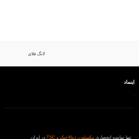
لانگ فلای
اینماد
تنها نماینده انحصاری
بیکسلون، دیتالاجیک
و TSC
در ایران